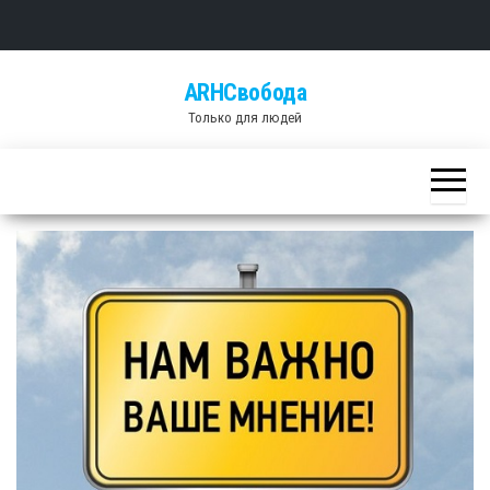
Skip
ARHСвобода
to
Только для людей
the
content