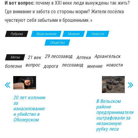
И вот вопрос:
почему в XXI веке люди вынуждены так жить?
Где внимание и забота со стороны мэрии? Жители посёлка
чувствуют себя забытыми и брошенными..»
Рубрика
Ваше мнение
Мнения
Новости
Общественное мнение
Общество
29 лесозавод
Архангельск
21 век
Аптеки
Метки
вопрос
лесозавод
новости
болезни
дорога
мнение
20 лет колонии
В Вельском
за
районе
изнасилование
предпринимателя
и убийство в
оштрафовали за
Обозерском
незаконную
рубку леса