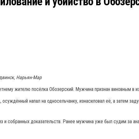
силование и убийство в Обозер
одвинск, Нарьян-Мар
тнему жителю посёлка Обозерский. Мужчина признан виновным в из
, осуждённый напал на односельчанку, изнасиловал её, а затем зад
з и собранных доказательств. Ранее мужчина уже был судим за ан