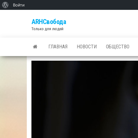
О
Войти
Skip
WordPress
ARHСвобода
to
Только для людей
the
content
ГЛАВНАЯ
НОВОСТИ
ОБЩЕСТВО