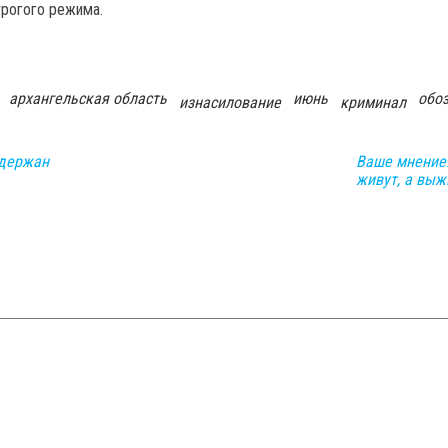
трогого режима.
архангельская область
июнь
обо
изнасилование
криминал
адержан
Ваше мнение.
живут, а выж