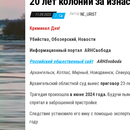
20 лет колонии за изна
Автор
NE_URIST
11.09.2025
0
Криминал Дня!
Убийство, Обозерский
,
Новости
Информационный портал ARHСвобода
Российский общественный сайт
ARHSvoboda
Архангельск, Котлас, Мирный, Новодвинск, Север
Архангельский областной суд вынес
приговор
23-ле
Трагедия произошла
в июне 2024 года.
Будучи пьян
спрятал в заброшенной пристройке.
Следствие установило его вину с помощью эксперти
году.