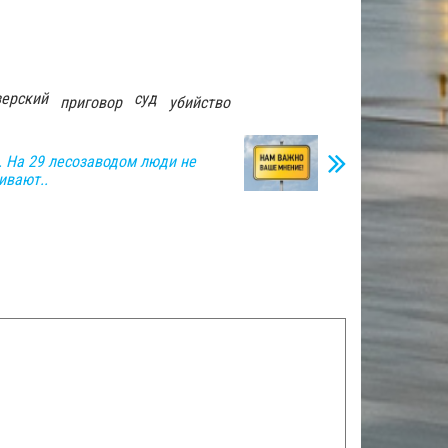
зерский
суд
приговор
убийство
 На 29 лесозаводом люди не
ивают..