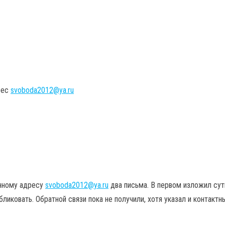
рес
svoboda2012@ya.ru
анному адресу
svoboda2012@ya.ru
два письма. В первом изложил сут
иковать. Обратной связи пока не получили, хотя указал и контактны