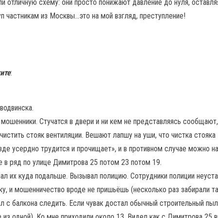
и отличную схему: они просто понижают давление до нуля, оставл
п частникам из Москвы…это на мой взгляд, преступление!
ите
:
водвинска.
шенники. Стучатся в двери и ни кем не представляясь сообщают, 
очистить стояк вентиляции. Вешают лапшу на уши, что чистка стояк
зде усердно трудится и прочищает», и в противном случае можно н
е в ряд по улице Димитрова 25 потом 23 потом 19.
слал их куда подальше. Вызывал полицию. Сотрудники полиции неуст
рку, и мошенничество вроде не пришьёшь (несколько раз забирали т
ал с балкона следить. Если чувак достал обычный строительный пы
е из одной). Ко мне приходили около 13. Видел как с Димитрова 25