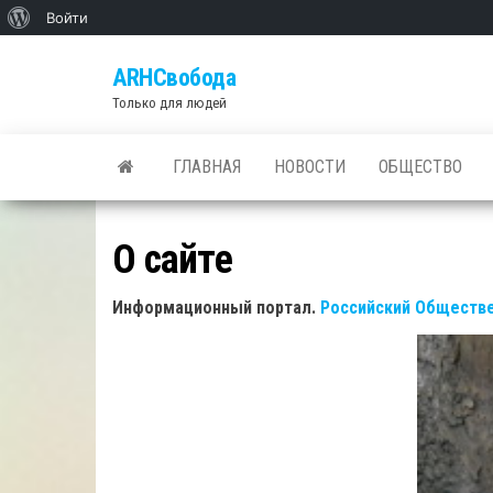
О
Войти
Skip
WordPress
ARHСвобода
to
Только для людей
the
content
ГЛАВНАЯ
НОВОСТИ
ОБЩЕСТВО
О сайте
Информационный портал.
Российский Обществе