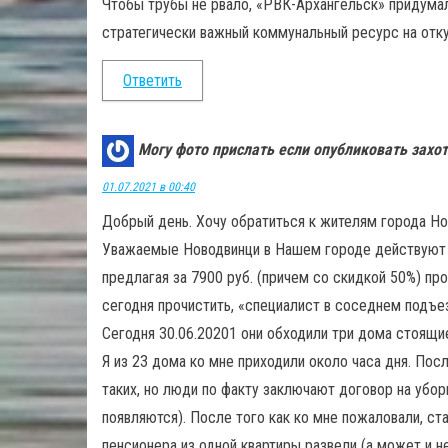
Чтобы трубы не рвало, «РВК-Архангельск» придумал
стратегически важный коммунальный ресурс на отку
Ответить
Могу фото прислать если опубликовать захот
01.07.2021 в 00:40
Добрый день. Хочу обратиться к жителям города Но
Уважаемые Новодвинци в Нашем городе действуют мо
предлагая за 7900 руб. (причем со скидкой 50%) пр
сегодня прочистить, «специалист в соседнем подъе
Сегодня 30.06.20201 они обходили три дома стоящи
Я из 23 дома ко мне приходили около часа дня. По
таких, но люди по факту заключают договор на убо
появляются). После того как ко мне пожаловали, ст
пенсионера из одной квартиры развели (а может и н