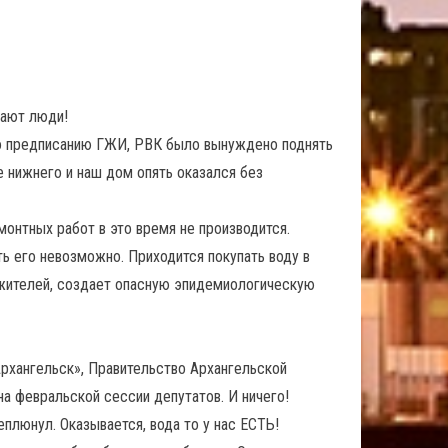
нают люди!
 по предписанию ГЖИ, РВК было вынуждено поднять
е нижнего и наш дом опять оказался без
емонтных работ в это время не производится.
ть его невозможно. Приходится покупать воду в
ю жителей, создает опасную эпидемиологическую
Архангельск», Правительство Архангельской
а февральской сессии депутатов. И ничего!
плюнул. Оказывается, вода то у нас ЕСТЬ!