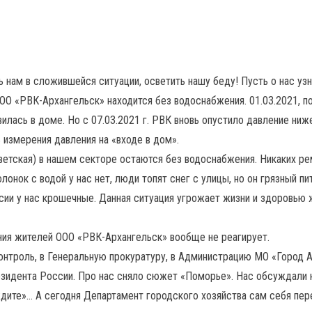
нам в сложившейся ситуации, осветить нашу беду! Пусть о нас уз
е ООО «РВК-Архангельск» находится без водоснабжения. 01.03.2021,
вилась в доме. Но с 07.03.2021 г. РВК вновь опустило давление ниж
 измерения давления на «входе в дом».
Советская) в нашем секторе остаются без водоснабжения. Никаких р
онок с водой у нас нет, люди топят снег с улицы, но он грязный пи
пенсии у нас крошечные. Данная ситуация угрожает жизни и здоровь
ния жителей ООО «РВК-Архангельск» вообще не реагирует.
онтроль, в Генеральную прокуратуру, в Администрацию МО «Город 
зидента России. Про нас сняло сюжет «Поморье». Нас обсуждали н
дите»… А сегодня Департамент городского хозяйства сам себя пере