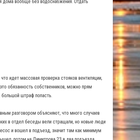
яя дома вообще без водоснабжения. Отдать
что идет массовая проверка стояков вентиляции,
а это обязанность собственников, можно прям
а большой штраф попасть.
авным разговором объясняют, что много случаев
аких в отдел беседы вели стращали, но новые люди
лесос и вошел в подъезд, значит там как минимум
 вышел, потом на Димитрова 23 в два подъезда