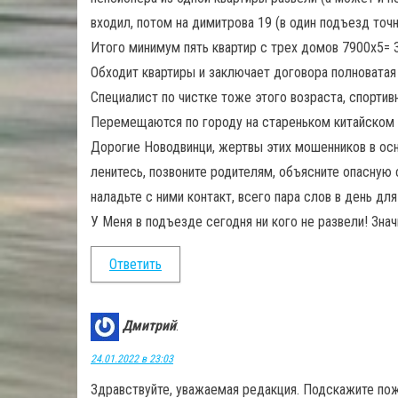
входил, потом на димитрова 19 (в один подъезд точ
Итого минимум пять квартир с трех домов 7900х5= 3
Обходит квартиры и заключает договора полноватая
Специалист по чистке тоже этого возраста, спорти
Перемещаются по городу на стареньком китайском 
Дорогие Новодвинци, жертвы этих мошенников в осн
ленитесь, позвоните родителям, объясните опасную 
наладьте с ними контакт, всего пара слов в день для
У Меня в подъезде сегодня ни кого не развели! Знач
Ответить
Дмитрий
:
24.01.2022 в 23:03
Здравствуйте, уважаемая редакция. Подскажите пож