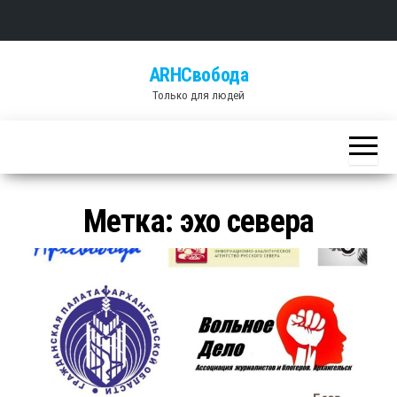
Skip
ARHСвобода
to
Только для людей
the
content
Метка: эхо севера