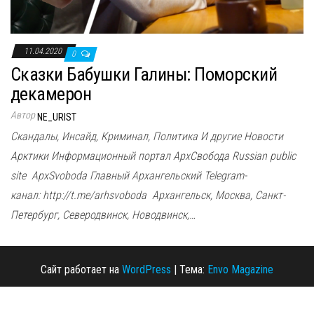
11.04.2020
0
Сказки Бабушки Галины: Поморский
декамерон
Автор
NE_URIST
Скандалы, Инсайд, Криминал, Политика И другие Новости
Арктики Информационный портал АрхСвобода Russian public
site ApxSvoboda Главный Архангельский Telegram-
канал: http://t.me/arhsvoboda Архангельск, Москва, Санкт-
Петербург, Северодвинск, Новодвинск,…
Сайт работает на
WordPress
|
Тема:
Envo Magazine