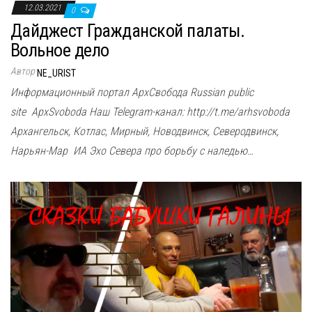
12.03.2021
0
Дайджест Гражданской палаты.
Вольное дело
Автор
NE_URIST
Информационный портал АрхСвобода Russian public
site ApxSvoboda Наш Telegram-канал: http://t.me/arhsvoboda
Архангельск, Котлас, Мирный, Новодвинск, Северодвинск,
Нарьян-Мар ИА Эхо Севера про борьбу с наледью…