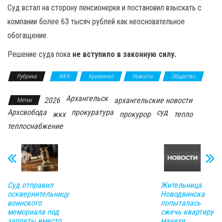
Суд встал на сторону пенсионерки и постановил взыскать с
компании более 63 тысяч рублей как неосновательное
обогащение.
Решение суда пока
не вступило в законную силу.
Рубрика
ЖКХ
Криминал
Новости
Общество
Архангельск
2026
архангельские новости
Метки
Архсвобода
прокуратура
суд
жкх
прокурор
тепло
теплоснабжение
Суд отправил
Жительница
осквернительницу
Новодвинска
воинского
попыталась
мемориала под
сжечь квартиру
запреты вместо
мачехи