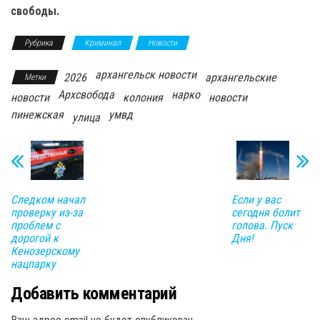
свободы.
Рубрика
Криминал
Новости
архангельск новости
2026
архангельские
Метки
Архсвобода
нарко
новости
колония
новости
пинежская
умвд
улица
Следком начал
Если у вас
проверку из-за
сегодня болит
проблем с
голова. Пуск
дорогой к
Дня!
Кенозерскому
нацпарку
Добавить комментарий