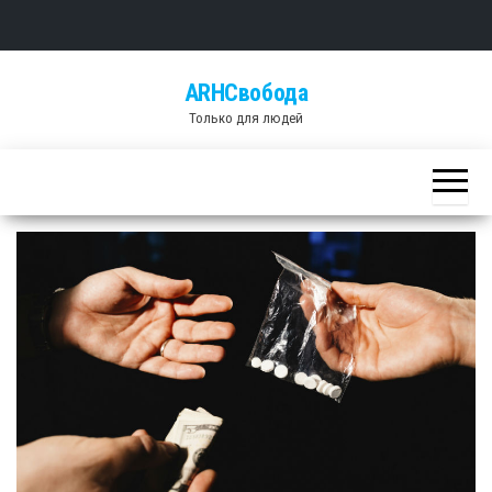
Skip
ARHСвобода
to
Только для людей
the
content