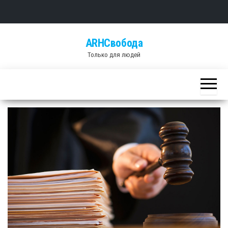
Skip
ARHСвобода
to
Только для людей
the
content