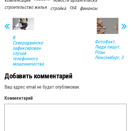
компенсация
новости архангельска
строительство жилья
суд
стройка
финансы
В
ФотоФакт.
Северодвинске
Люди пишут.
зафиксирован
Розы
случай
Люксембург, 3
телефонного
мошенничества
Добавить комментарий
Ваш адрес email не будет опубликован.
Комментарий