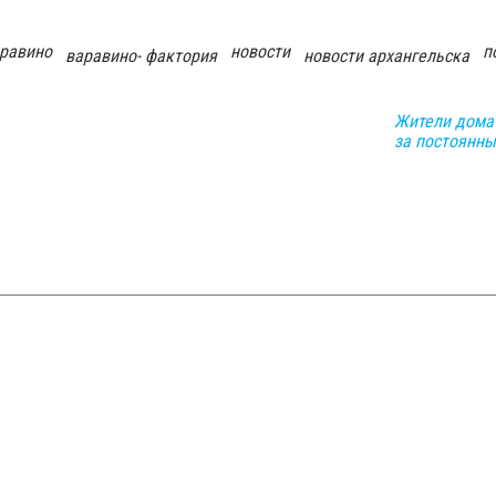
равино
новости
п
варавино- фактория
новости архангельска
Жители дома 
за постоянны