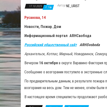
Автор
NE_URIST
17.10.2025
0
Русанова, 14
Новости, Пожар
,
Дом
Информационный портал ARHСвобода
Российский общественный сайт
ARHSvoboda
Архангельск, Котлас, Мирный, Новодвинск, Север
Вечером
16 октября
в округе Варавино-Фактория 
Сообщение о возгорании поступило в экстренные сл
По предварительным данным, в результате пожара п
возгорания на весь дом. Тем не менее, огнём были 
В настоящее время специалисты продолжают разбо