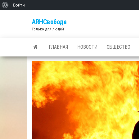
О
Войти
Skip
WordPress
ARHСвобода
to
Только для людей
the
content
ГЛАВНАЯ
НОВОСТИ
ОБЩЕСТВО