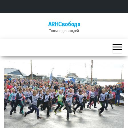
Skip
ARHСвобода
to
Только для людей
the
content