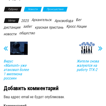
Рубрика
Новости
Происшествия
Архангельск
Бег
2025
Архсвобода
Метки
забег
Кросс Нации
дистанция
красная пристань
общество
новости
Вирус
Жители снова
«Mamont» уже
жалуются на
атаковал более
работу ТГК-2
1 миллиона
россиян
Добавить комментарий
Ваш адрес email не будет опубликован.
Комментарий