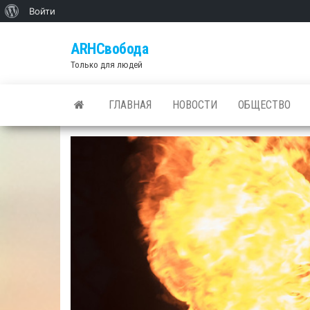
О
Войти
Skip
WordPress
ARHСвобода
to
Только для людей
the
content
ГЛАВНАЯ
НОВОСТИ
ОБЩЕСТВО