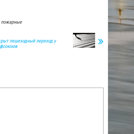
пожарные
крыт пешеходный переход у
фсоюзов