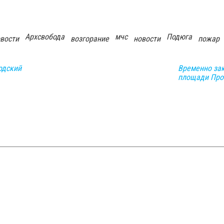
Архсвобода
мчс
Подюга
овости
возгорание
новости
пожар
одский
Временно за
площади Про