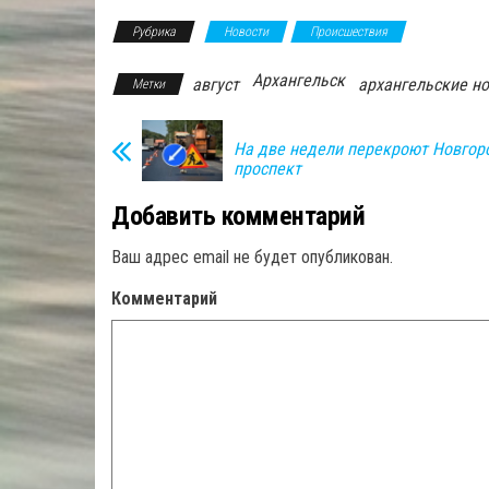
Рубрика
Новости
Происшествия
Архангельск
август
архангельские н
Метки
На две недели перекроют Новгор
проспект
Добавить комментарий
Ваш адрес email не будет опубликован.
Комментарий