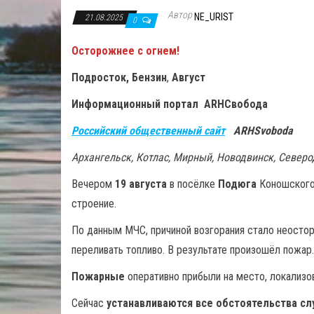
Автор
NE_URIST
21.08.2025
0
Осторожнее с огнем!
Подросток, Бензин
,
Август
Информационный портал ARHСвобода
Российский общественный сайт
ARHSvoboda
Архангельск, Котлас, Мирный, Новодвинск, Север
Вечером
19 августа
в посёлке
Подюга
Коношского 
строение.
По данным МЧС, причиной возгорания стало неосто
переливать топливо. В результате произошёл пожар
Пожарные
оперативно прибыли на место, локализов
Сейчас
устанавливаются все обстоятельства сл