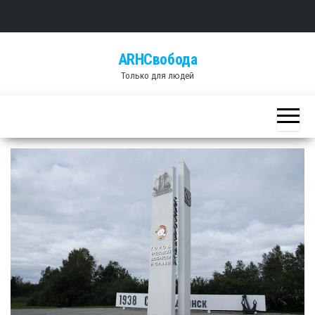
Skip
ARHСвобода
to
Только для людей
the
content