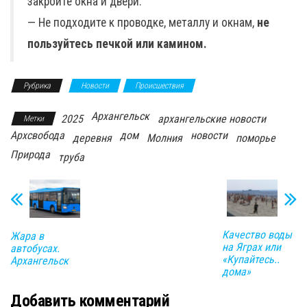
закройте окна и двери.
— Не подходите к проводке, металлу и окнам,
не
пользуйтесь печкой или камином.
Рубрика
Новости
Происшествия
Архангельск
2025
архангельские новости
Метки
Архсвобода
дом
новости
деревня
Молния
поморье
Природа
труба
Качество воды
Жара в
на Яграх или
автобусах.
«Купайтесь..
Архангельск
дома»
Добавить комментарий