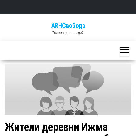
Skip
ARHСвобода
to
Только для людей
the
content
Жители деревни Ижма