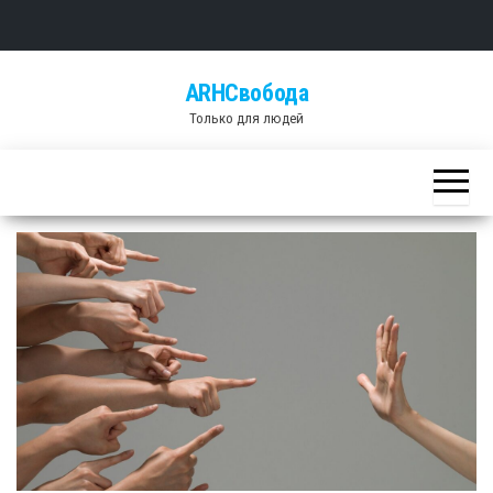
Skip
ARHСвобода
to
Только для людей
the
content