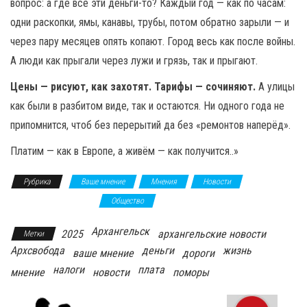
вопрос: а где все эти деньги-то? Каждый год — как по часам:
одни раскопки, ямы, канавы, трубы, потом обратно зарыли — и
через пару месяцев опять копают. Город весь как после войны.
А люди как прыгали через лужи и грязь, так и прыгают.
Цены — рисуют, как захотят. Тарифы — сочиняют.
А улицы
как были в разбитом виде, так и остаются. Ни одного года не
припомнится, чтоб без перерытий да без «ремонтов наперёд».
Платим — как в Европе, а живём — как получится..»
Рубрика
Ваше мнение
Мнения
Новости
Общественное мнение
Общество
Архангельск
2025
архангельские новости
Метки
Архсвобода
деньги
жизнь
ваше мнение
дороги
налоги
плата
мнение
новости
поморы