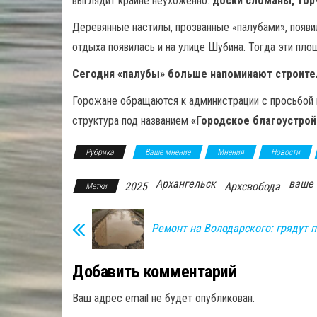
выглядит крайне неухоженно:
доски сломаны, тор
Деревянные настилы, прозванные «палубами», появил
отдыха появилась и на улице Шубина. Тогда эти п
Сегодня «палубы» больше напоминают строите
Горожане обращаются к администрации с просьбой на
структура под названием
«Городское благоустрой
Рубрика
Ваше мнение
Мнения
Новости
Архангельск
ваше
2025
Архсвобода
Метки
Ремонт на Володарского: грядут 
Добавить комментарий
Ваш адрес email не будет опубликован.