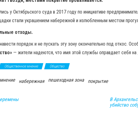
чат гвозди, местами покрытие проваливается.
ись у Октябрьского суда в 2017 году по инициативе предпринимате
лощадки стали украшением набережной и излюбленным местом прогу
льные отходы.
вести порядок и не пускать эту зону окончательно под откос. Особ
ство»
— жители надеются, что имя этой службы оправдает себя на 
Общественное мнение
Общество
 мнение
пешеходная зона
набережная
покрытие
перемены
В Архангельс
убийство соб