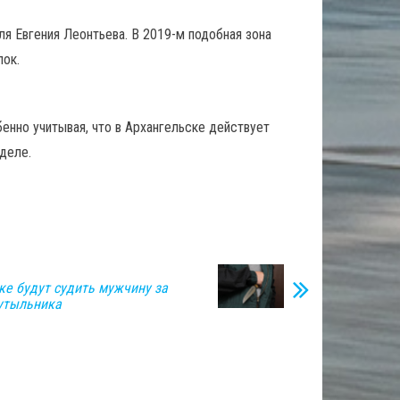
ля Евгения Леонтьева. В 2019-м подобная зона
лок.
енно учитывая, что в Архангельске действует
деле.
ке будут судить мужчину за
утыльника