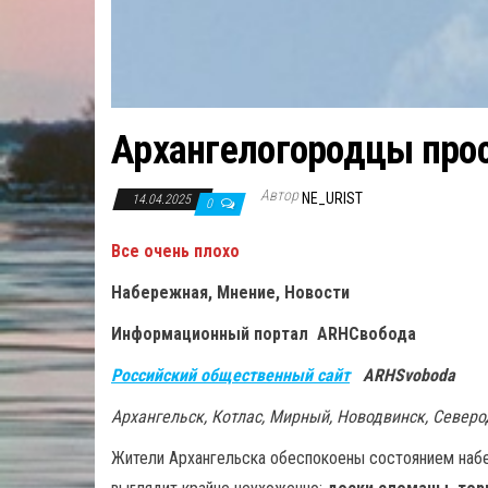
Архангелогородцы прос
Автор
NE_URIST
14.04.2025
0
Все очень плохо
Набережная, Мнение, Новости
Информационный портал ARHСвобода
Российский общественный сайт
ARHSvoboda
Архангельск, Котлас, Мирный, Новодвинск, Север
Жители Архангельска обеспокоены состоянием набе