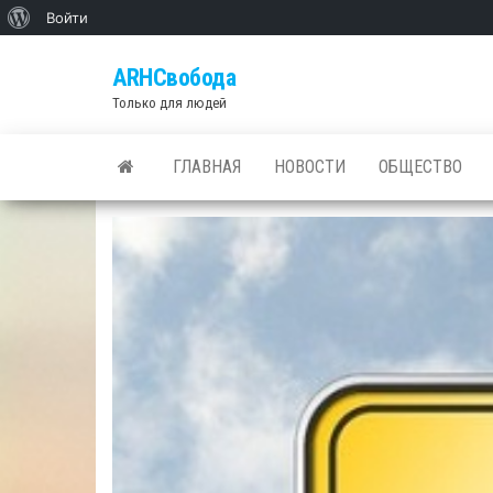
О
Войти
Skip
WordPress
ARHСвобода
to
Только для людей
the
content
ГЛАВНАЯ
НОВОСТИ
ОБЩЕСТВО