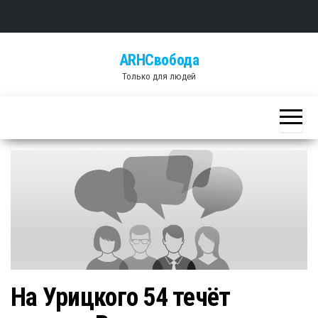
Skip
ARHСвобода
to
Только для людей
the
content
На Урицкого 54 течёт