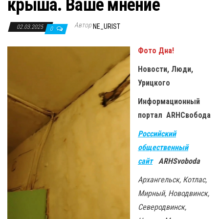
крыша. Ваше мнение
Автор
NE_URIST
02.03.2025
0
Фото Дна!
Новости, Люди,
Урицкого
Информационный
портал ARHСвобода
Российский
общественный
сайт
ARHSvoboda
Архангельск, Котлас,
Мирный, Новодвинск,
Северодвинск,