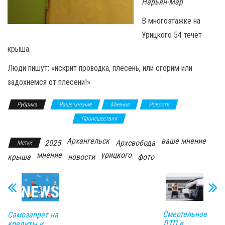
Нарьян-Мар
В многоэтажке на
Урицкого 54 течёт
крыша.
Люди пишут: «искрит проводка, плесень, или сгорим или
задохнемся от плесени!»
Рубрика
Ваше мнение
Мнения
Новости
Общественное мнение
Происшествия
Архангельск
ваше мнение
2025
Архсвобода
Метки
мнение
урицкого
крыша
новости
фото
Смертельное
Самозапрет на
ДТП в
кредиты и