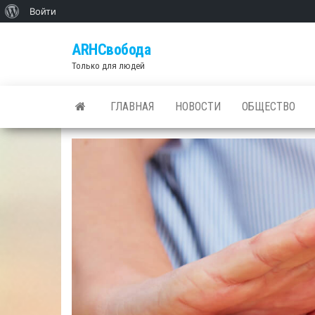
О
Войти
Skip
WordPress
ARHСвобода
to
Только для людей
the
content
ГЛАВНАЯ
НОВОСТИ
ОБЩЕСТВО