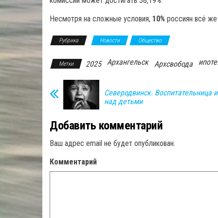
комиссий может достигать 38,19%.
Несмотря на сложные условия,
10%
россиян всё же
Рубрика
Новости
Общество
Архангельск
ипоте
2025
Архсвобода
Метки
Северодвинск. Воспитательница 
над детьми
Добавить комментарий
Ваш адрес email не будет опубликован.
Комментарий