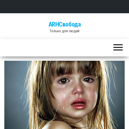
Skip
ARHСвобода
to
Только для людей
the
content