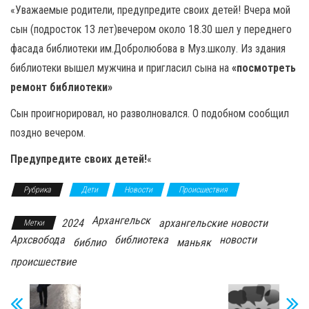
«Уважаемые родители, предупредите своих детей! Вчера мой
сын (подросток 13 лет)вечером около 18.30 шел у переднего
фасада библиотеки им.Добролюбова в Муз.школу. Из здания
библиотеки вышел мужчина и пригласил сына на
«посмотреть
ремонт библиотеки»
Сын проигнорировал, но разволновался. О подобном сообщил
поздно вечером.
Предупредите своих детей!
«
Рубрика
Дети
Новости
Происшествия
Архангельск
2024
архангельские новости
Метки
Архсвобода
библиотека
новости
библио
маньяк
происшествие