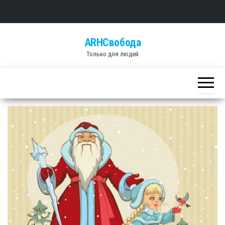
Skip
ARHСвобода
to
Только для людей
the
content