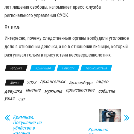
лет лишения свободы, напоминает пресс-служба
регионального управления СУСК.
От ред.
Интересно, почему следственные органы возбудили уголовное
дело в отношении девочки, а не в отношении пьяницы, который
разгуливал голым в присутствии несовершеннолетних.
Рубрика
Криминал
Новости
Происшествия
Архангельск
видео
2023
Архсвобода
Метки
мнение
происшествие
девушка
мужчина
событие
ужас
чат
Криминал.
Покушение на
убийство в
Криминал.
колонии