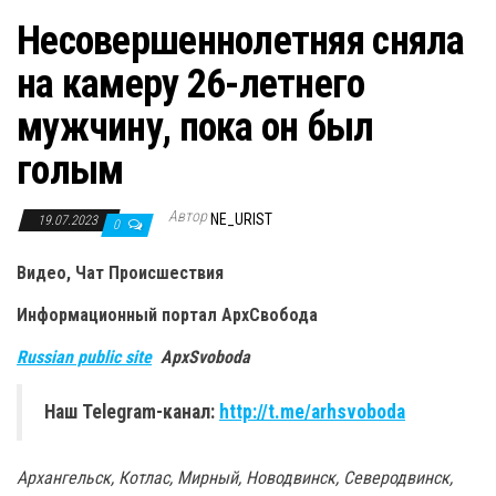
Несовершеннолетняя сняла
на камеру 26-летнего
мужчину, пока он был
голым
Автор
NE_URIST
19.07.2023
0
Видео, Чат
Происшествия
Информационный портал
АрхСвобода
Russian public site
ApxSvoboda
Наш Telegram-канал:
http://t.me/arhsvoboda
Архангельск, Котлас, Мирный, Новодвинск, Северодвинск,