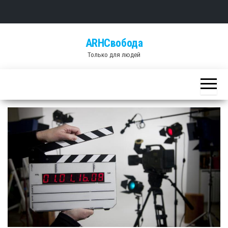
Skip
ARHСвобода
to
Только для людей
the
content