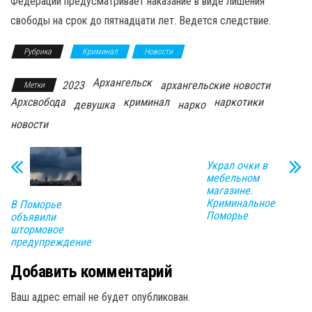
Федерации предусматривает наказание в виде лишения
свободы на срок до пятнадцати лет. Ведется следствие.
Рубрика
Криминал
Новости
Архангельск
2023
архангельские новости
Метки
Архсвобода
криминал
наркотики
девушка
нарко
новости
Украл очки в
мебельном
магазине.
Криминальное
В Поморье
Поморье
объявили
штормовое
предупреждение
Добавить комментарий
Ваш адрес email не будет опубликован.