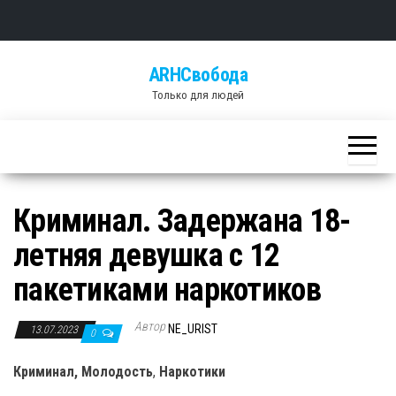
Skip
ARHСвобода
to
Только для людей
the
content
Криминал. Задержана 18-
летняя девушка с 12
пакетиками наркотиков
Автор
NE_URIST
13.07.2023
0
Криминал, Молодость
,
Наркотики