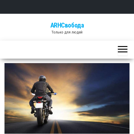
Skip
ARHСвобода
to
Только для людей
the
content