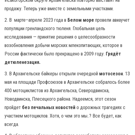
Исакогорском округе Архангельска повторно выставят на
продажу. Теперь уже вместе с земельными участками.
2. В марте–апреле 2023 года в
Белом море
провели авиаучет
популяции гренландского тюленя. Глобальная цель
исследования — принятие решения о целесообразности
возобновления добычи морских млекопитающих, которое в
России фактически было прекращено в 2009 году.
Грядёт
детюленезация.
3. В Архангельске байкеры открыли очередной
мотосезон
. 13
мая на площади Профсоюзов в Архангельске собралось более
400 мотоциклистов из Архангельска, Северодвинска,
Новодвинска, Плесецкого района. Надеемся, этот сезон
пройдет
без печальных новостей
о дорожных трагедиях с
участием мотоциклов. Хотя, о чем это мы..? Все будет, как
всегда.