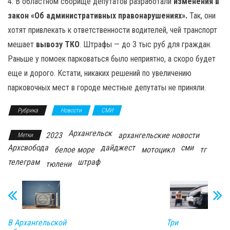
4. В областном сборище депутатов разработали
изменения в
закон «Об административных правонарушениях».
Так, они
хотят привлекать к ответственности водителей, чей транспорт
мешает
вывозу
ТКО
. Штрафы — до 3 тыс руб для граждан.
Раньше у помоек парковаться было неприятно, а скоро будет
еще и дорого. Кстати, никаких решений по увеличению
парковочных мест в городе местные депутаты не приняли.
Рубрика
Новости
СМИ
Архангельск
2023
архангельские новости
Метки
Архсвобода
дайджест
сми
белое море
мотоцикл
тг
телеграм
штраф
тюлени
Три
В Архангельской