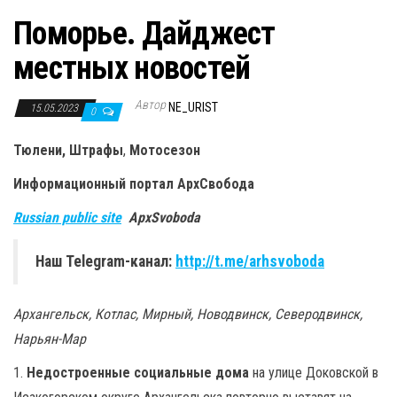
Поморье. Дайджест
местных новостей
Автор
NE_URIST
15.05.2023
0
Тюлени, Штрафы
,
Мотосезон
Информационный портал
АрхСвобода
Russian public site
ApxSvoboda
Наш Telegram-канал:
http://t.me/arhsvoboda
Архангельск, Котлас, Мирный, Новодвинск, Северодвинск,
Нарьян-Мар
1.
Недостроенные социальные дома
на улице Доковской в