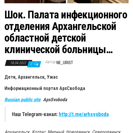
Шок. Палата инфекционного
отделения Архангельской
областной детской
клинической больницы…
Автор
NE_URIST
18.04.2022
0
Дети, Архангельск, Ужас
Информационный портал
АрхСвобода
Russian public site
ApxSvoboda
Наш Telegram-канал:
http://t.me/arhsvoboda
Архангельск, Котлас, Мирный, Новодвинск, Северодвинск,