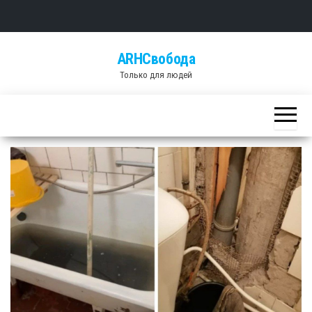
Skip
ARHСвобода
to
Только для людей
the
content