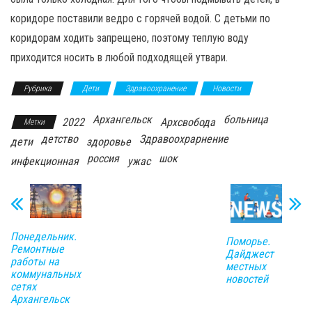
коридоре поставили ведро с горячей водой. С детьми по
коридорам ходить запрещено, поэтому теплую воду
приходится носить в любой подходящей утвари.
Рубрика
Дети
Здравоохранение
Новости
Архангельск
больница
2022
Архсвобода
Метки
детство
Здравоохрарнение
дети
здоровье
россия
шок
инфекционная
ужас
Понедельник.
Поморье.
Ремонтные
Дайджест
работы на
местных
коммунальных
новостей
сетях
Архангельск