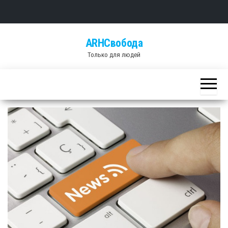
Skip
ARHСвобода
to
Только для людей
the
content