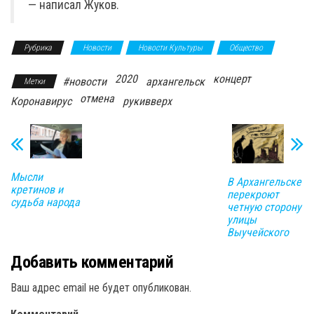
— написал Жуков.
Рубрика
Новости
Новости Культуры
Общество
2020
концерт
#новости
архангельск
Метки
отмена
Коронавирус
рукивверх
Мысли
В Архангельске
кретинов и
перекроют
судьба народа
четную сторону
улицы
Выучейского
Добавить комментарий
Ваш адрес email не будет опубликован.