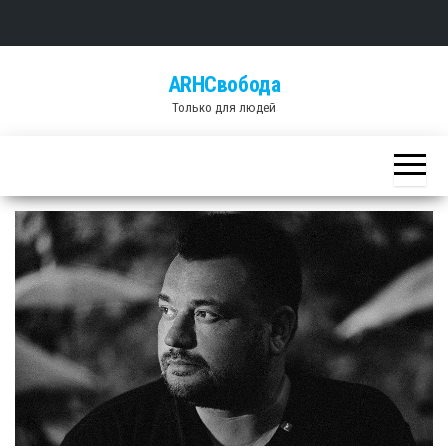
Skip
ARHСвобода
to
Только для людей
the
content