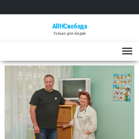
Skip
ARHСвобода
to
Только для людей
the
content