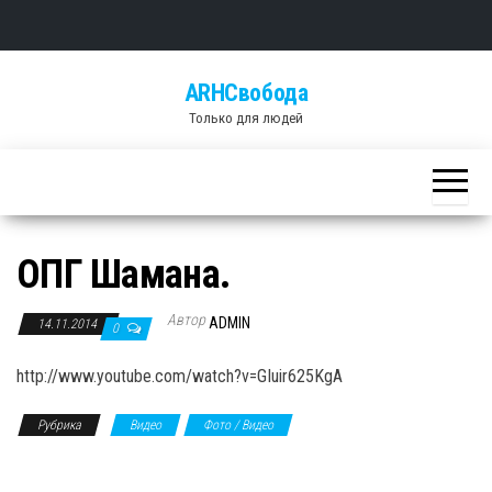
Skip
ARHСвобода
to
Только для людей
the
content
ОПГ Шамана.
Автор
ADMIN
14.11.2014
0
http://www.youtube.com/watch?v=GIuir625KgA
Рубрика
Видео
Фото / Видео