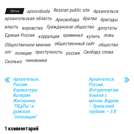
Russian public site
apxsvoboda
Архангельск
Метки
архангельская область
братва
Архсвобода
бригады
власть
Гражданское общество
воровство
депутаты
Единая Россия
криминал
ложь
коррупция
купить
общественный сайт
Общественное мнение
общество
опг
преступность
Свобода слова
полиция
россия
чиновники
Сколько
Архангельск.
Архангельск.
Россия.
Россия.
Карикатуры
Фоторепортаж.
Валерия
Хоккей с
Житнухина.
мячом. Водник
"ПЕдРы" и
– Уральский
думская
трубник – 3:8
"оппозиция"
1 комментарий