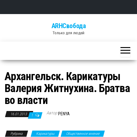
Skip
ARHСвобода
to
Только для людей
the
content
Архангельск. Карикатуры
Валерия Житнухина. Братва
во власти
Автор
PENYA
16.01.2013
1
Рубрика
Карикатуры
Общественное мнение