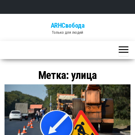
Skip
ARHСвобода
to
Только для людей
the
content
Метка: улица