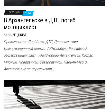
12.07.2025
0
В Архангельске в ДТП погиб
мотоциклист
Автор
NE_URIST
Происшествие Дня! Авто, ДТП, Происшествие
Информационный портал ARHСвобода Российский
общественный сайт ARHSvoboda Архангельск, Котлас,
Мирный, Новодвинск, Северодвинск, Нарьян-Мар В
Архангельске на пересечении…