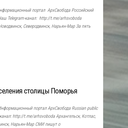
Информационный портал АрхСвобода Российский
ш Telegram-канал: http://t.me/arhsvoboda
Новодвинск, Северодвинск, Нарьян-Мар За пять
селения столицы Поморья
Информационный портал АрхСвобода Russian public
анал: http://t.me/arhsvoboda Архангельск, Котлас,
винск, Нарьян-Мар СМИ пишут о