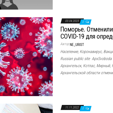
03.04.2023
0
Поморье. Отменили
COVID-19 для опред
Автор
NE_URIST
Население, Коронавирус, Вак
Russian public site ApxSvoboda
Архангельск, Котлас, Мирный,
Архангельской области отмен
11.11.2022
0