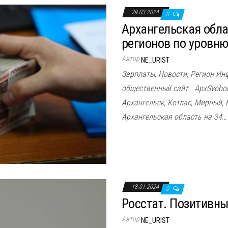
29.03.2024
0
Архангельская обла
регионов по уровню
Автор
NE_URIST
Зарплаты, Новости, Регион И
общественный сайт ApxSvoboda
Архангельск, Котлас, Мирный,
Архангельская область на 34…
18.01.2024
0
Росстат. Позитивны
Автор
NE_URIST