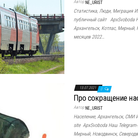
Автор
NE_URIST
Статистика, Люди, Миграция 
публичный сайт ApxSvoboda На
Архангельск, Котлас, Мирный, 
месяцев 2022…
13.07.2021
0
Про сокращение на
Автор
NE_URIST
Население, Архангельск, СМИ 
site ApxSvoboda Наш Telegram-к
Мирный, Новодвинск, Северод