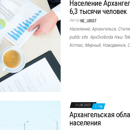
Население Архангел
6,3 тысячи человек
Автор
NE_URIST
Население, Архангельск, Стат
public site ApxSvoboda Наш Tel
Котлас, Мирный, Новодвинск, 
11.08.2022
0
Архангельская обла
населения