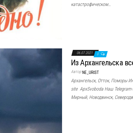
катастрофическом…
06.07.2021
0
Из Архангельска вс
Автор
NE_URIST
Архангельск, Отток, Поморы И
site ApxSvoboda Наш Telegram-к
Мирный, Новодвинск, Северодв