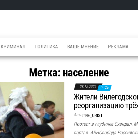
КРИМИНАЛ
ПОЛИТИКА
ВАШЕ МНЕНИЕ
РЕКЛАМА
Метка: население
08.12.2025
0
Жители Вилегодско
реорганизацию трё
Автор
NE_URIST
Протест в глубинке Скандал,
портал ARHСвобода Российски