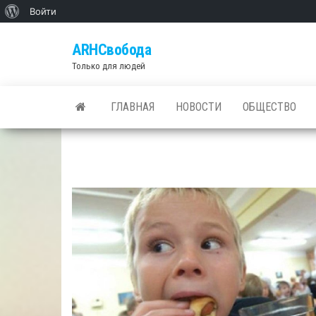
О
Войти
Skip
WordPress
ARHСвобода
to
Только для людей
the
content
ГЛАВНАЯ
НОВОСТИ
ОБЩЕСТВО