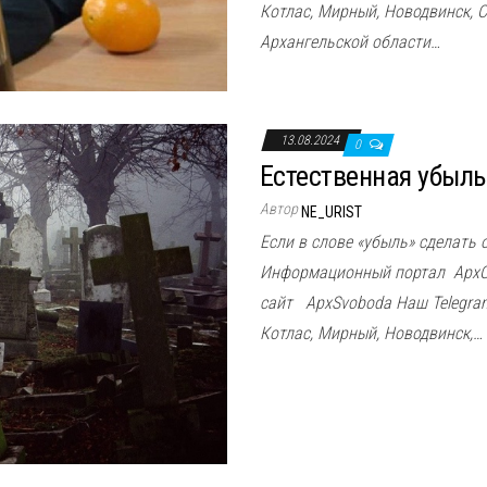
Котлас, Мирный, Новодвинск, 
Архангельской области…
13.08.2024
0
Естественная убыль
Автор
NE_URIST
Если в слове «убыль» сделать 
Информационный портал АрхС
сайт ApxSvoboda Наш Telegram-
Котлас, Мирный, Новодвинск,…