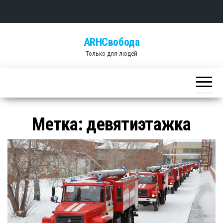
Skip
ARHСвобода
to
Только для людей
the
content
Метка: девятиэтажка