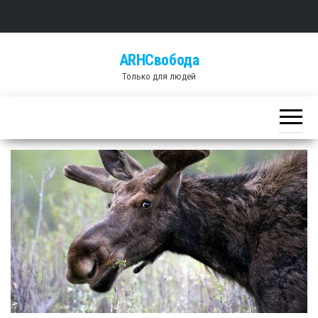
Skip
ARHСвобода
to
Только для людей
the
content