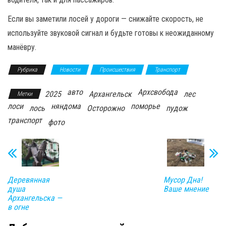
Если вы заметили лосей у дороги — снижайте скорость, не
используйте звуковой сигнал и будьте готовы к неожиданному
манёвру.
Рубрика
Новости
Происшествия
Транспорт
авто
Архсвобода
2025
Архангельск
лес
Метки
лоси
няндома
поморье
лось
Осторожно
пудож
транспорт
фото
Деревянная
Мусор Дна!
душа
Ваше мнение
Архангельска —
в огне