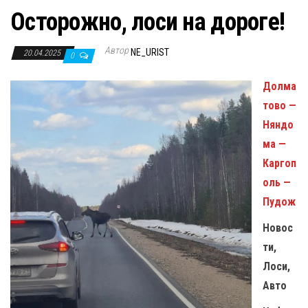
Осторожно, лоси на дороге!
Автор
NE_URIST
20.04.2025
0
Долма
тово —
Няндо
ма —
Каргоп
оль —
Пудож
Новос
ти,
Лоси,
Авто