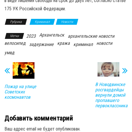
в виде лишения свободы на срок до двух лет, согласно статье
175 УК Российской Федерации.
Рубрика
Криминал
Новости
Архангельск
2023
архангельские новости
Метки
велосипед
кража
новости
задержание
криминал
умвд
В Новодвинске
Пожар на улице
росгвардейцы
Советских
вернули домой
космонавтов
пропавшего
первоклассника
Добавить комментарий
Ваш адрес email не будет опубликован.