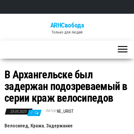
Skip
ARHСвобода
to
Только для людей
the
content
В Архангельске был
задержан подозреваемый в
серии краж велосипедов
Автор
NE_URIST
23.05.2023
0
Велосипед, Кража
,
Задержание