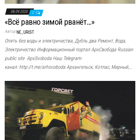
08.09.2020
0
«Всё равно зимой рванёт…»
Автор
NE_URIST
Опять без воды и электричества, Дубль два Ремонт, Вода,
Электричество Информационный портал АрхСвобода Russian
public site ApxSvoboda Наш Telegram-
канал: http://t.me/arhsvoboda Архангельск, Котлас, Мирный,…