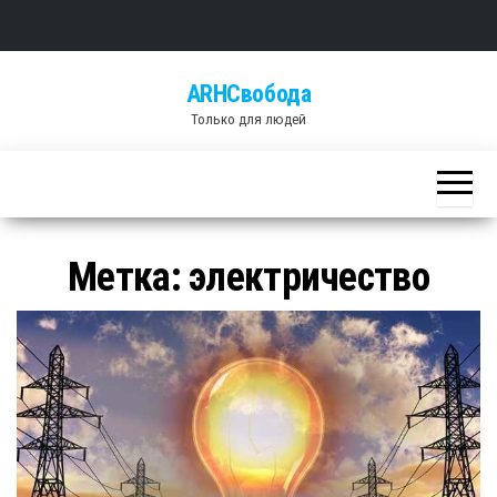
Skip
ARHСвобода
to
Только для людей
the
content
Метка: электричество