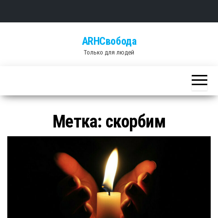
Skip
ARHСвобода
to
Только для людей
the
content
Метка: скорбим