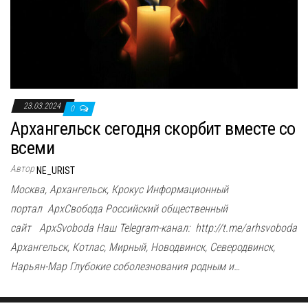
23.03.2024
0
Архангельск сегодня скорбит вместе со
всеми
Автор
NE_URIST
Москва, Архангельск, Крокус Информационный
портал АрхСвобода Российский общественный
сайт ApxSvoboda Наш Telegram-канал: http://t.me/arhsvoboda
Архангельск, Котлас, Мирный, Новодвинск, Северодвинск,
Нарьян-Мар Глубокие соболезнования родным и…