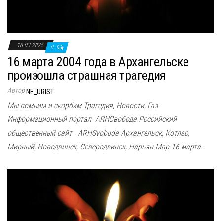
16.03.2025
0
16 марта 2004 года в Архангельске
произошла страшная трагедия
Автор
NE_URIST
Мы помним и скорбим Трагедия, Новости, Газ
Информационный портал ARHСвобода Российский
общественный сайт ARHSvoboda Архангельск, Котлас,
Мирный, Новодвинск, Северодвинск, Нарьян-Мар 16 марта…