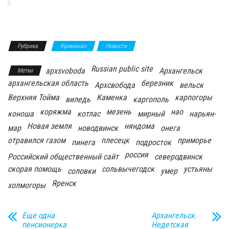
Рубрика
Криминал
Новости
Russian public site
apxsvoboda
Архангельск
Метки
архангельская область
березник
Архсвобода
вельск
Верхняя Тойма
Каменка
карпогоры
виледь
каргополь
коряжма
мезень
нао
коноша
котлас
мирный
нарьян-
Новая земля
няндома
мар
новодвинск
онега
отравился газом
плесецк
приморье
пинега
подросток
россия
Российский общественный сайт
северодвинск
скорая помощь
сольвычегодск
устьяны
соловки
умер
Яренск
холмогоры
Еще одна
Архангельск.
пенсионерка
Недетская