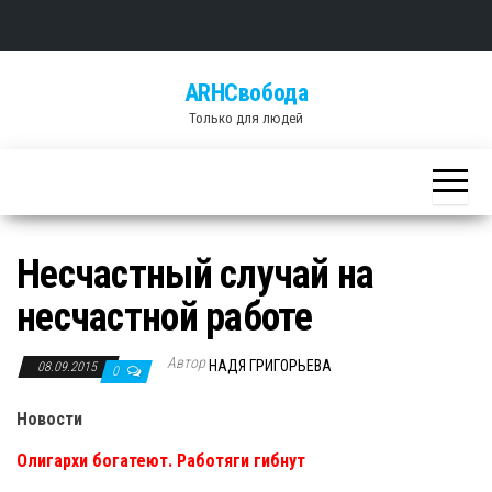
Skip
ARHСвобода
to
Только для людей
the
content
Несчастный случай на
несчастной работе
Автор
НАДЯ ГРИГОРЬЕВА
08.09.2015
0
Новости
Олигархи богатеют. Работяги гибнут