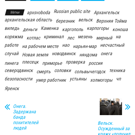
Russian public site
apxsvoboda
Архангельск
Метки
архангельская область
вельск
березник
Верхняя Тойма
виледь
Каменка
карпогоры
деньги
каргополь
коноша
коряжма
криминал
мезень
на
котлас
лес
мирный
работе
нао
несчастный
на рабочем месте
нарьян-мар
случай
новодвинск
онега
Новая земля
няндома
плесецк
проверка
пинега
приморье
россия
северодвинск
соловки
техника
смерть
сольвычегодск
безопасности
устьяны
чп
умер работник
холмогоры
Яренск
Онега.
Задержана
банда
похитителей
Вельск.
людей
Осужденный за
кражу «получил