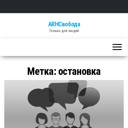
Skip
ARHСвобода
to
Только для людей
the
content
Метка: остановка