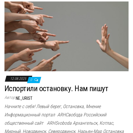
12.08.2025
0
Испортили остановку. Нам пишут
Автор
NE_URIST
Начните с себя! Левый берег, Остановка, Мнение
Информационный портал ARHСвобода Российский
общественный сайт ARHSvoboda Архангельск, Котлас,
Мирный, Новодвинск, Северодвинск, Нарьян-Мар Остановка