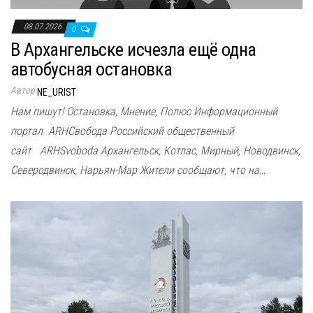
08.07.2026
0
В Архангельске исчезла ещё одна
автобусная остановка
Автор
NE_URIST
Нам пишут! Остановка, Мнение, Полюс Информационный
портал ARHСвобода Российский общественный
сайт ARHSvoboda Архангельск, Котлас, Мирный, Новодвинск,
Северодвинск, Нарьян-Мар Жители сообщают, что на…