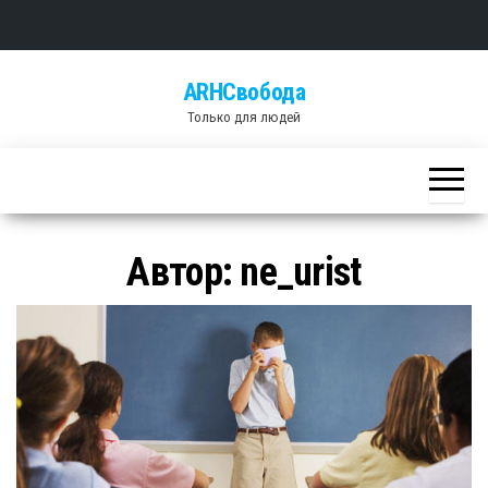
Skip
ARHСвобода
to
Только для людей
the
content
Автор:
ne_urist