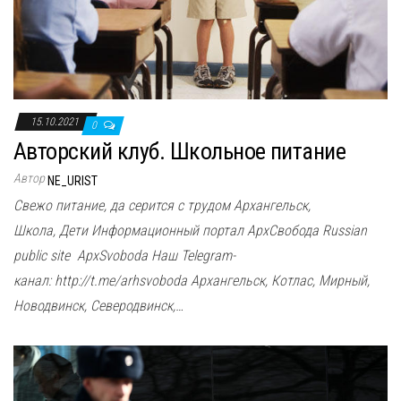
15.10.2021
0
Авторский клуб. Школьное питание
Автор
NE_URIST
Свежо питание, да серится с трудом Архангельск,
Школа, Дети Информационный портал АрхСвобода Russian
public site ApxSvoboda Наш Telegram-
канал: http://t.me/arhsvoboda Архангельск, Котлас, Мирный,
Новодвинск, Северодвинск,…