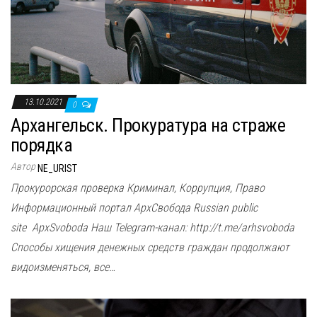
13.10.2021
0
Архангельск. Прокуратура на страже
порядка
Автор
NE_URIST
Прокурорская проверка Криминал, Коррупция, Право
Информационный портал АрхСвобода Russian public
site ApxSvoboda Наш Telegram-канал: http://t.me/arhsvoboda
Способы хищения денежных средств граждан продолжают
видоизменяться, все…