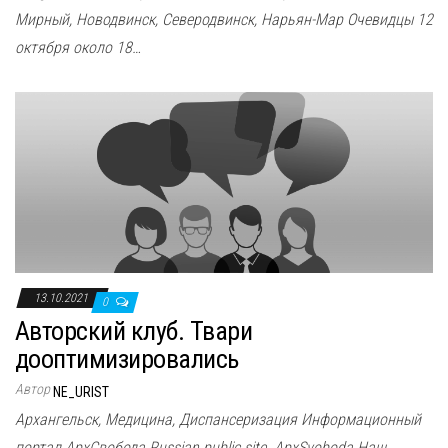
Мирный, Новодвинск, Северодвинск, Нарьян-Мар Очевидцы 12
октября около 18…
13.10.2021
0
Авторский клуб. Твари
дооптимизировались
Автор
NE_URIST
Архангельск, Медицина, Диспансеризация Информационный
портал АрхСвобода Russian public site ApxSvoboda Наш