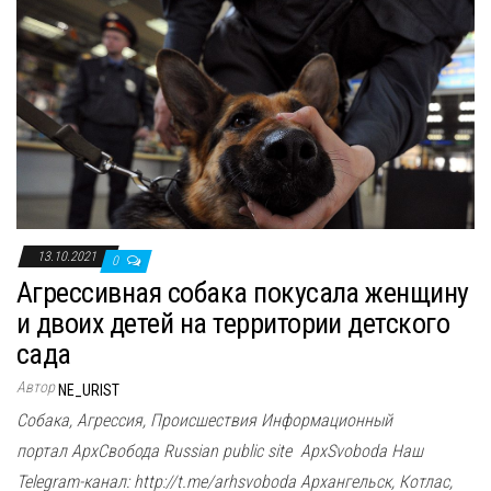
13.10.2021
0
Агрессивная собака покусала женщину
и двоих детей на территории детского
сада
Автор
NE_URIST
Собака, Агрессия, Происшествия Информационный
портал АрхСвобода Russian public site ApxSvoboda Наш
Telegram-канал: http://t.me/arhsvoboda Архангельск, Котлас,