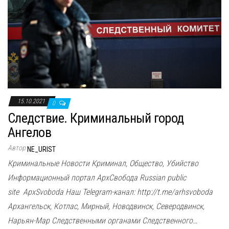
15.10.2021
0
Следствие. Криминальный город
Ангелов
Автор
NE_URIST
Криминальные Новости Криминал, Общество, Убийство
Информационный портал АрхСвобода Russian public
site ApxSvoboda Наш Telegram-канал: http://t.me/arhsvoboda
Архангельск, Котлас, Мирный, Новодвинск, Северодвинск,
Нарьян-Мар Следственными органами Следственного…