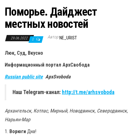
Поморье. Дайджест
местных новостей
Автор
NE_URIST
29.06.2022
0
Люк, Суд, Вкусно
Информационный портал
АрхСвобода
Russian public site
ApxSvoboda
Наш Telegram-канал:
http://t.me/arhsvoboda
Архангельск, Котлас, Мирный, Новодвинск, Северодвинск,
Нарьян-Мар
1.
Ворюги
Дна!