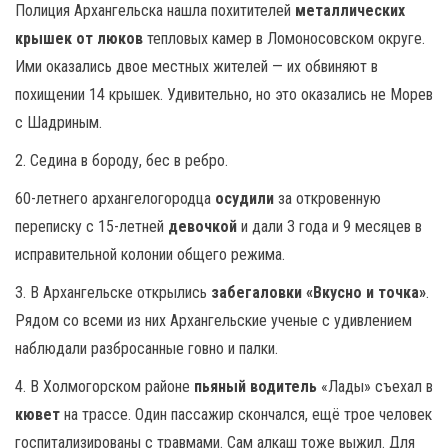
Полиция Архангельска нашла похитителей
металлических
крышек от люков
тепловых камер в Ломоносовском округе.
Ими оказались двое местных жителей — их обвиняют в
похищении 14 крышек. Удивительно, но это оказались не Морев
с Шадриным.
2. Седина в бороду, бес в ребро.
60-летнего архангелогородца
осудили
за откровенную
переписку с 15-летней
девочкой
и дали 3 года и 9 месяцев в
исправительной колонии общего режима.
3. В Архангельске открылись
забегаловки «Вкусно и точка»
.
Рядом со всеми из них Архангельские ученые с удивлением
наблюдали разбросанные говно и палки.
4. В Холмогорском районе
пьяный водитель
«Лады» съехал в
кювет
на трассе. Один пассажир скончался, ещё трое человек
госпитализированы с травмами. Сам алкаш тоже выжил. Для