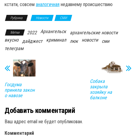
кстати, совсем
аналогичная
недавнему происшествию
Рубрика
Новости
СМИ
Архангельск
2022
архангельские новости
Метки
вкусно
криминал
новости
дайджест
люк
сми
телеграм
Собака
Госдума
закрыла
приняла закон
хозяйку на
о навозе
балконе
Добавить комментарий
Ваш адрес email не будет опубликован.
Комментарий