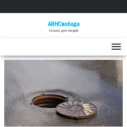
Skip
ARHСвобода
to
Только для людей
the
content